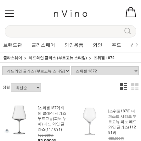
브랜드관
글라스웨어
와인용품
와인
푸드
선물
글라스웨어
레드와인 글라스 (부르고뉴 스타일)
즈위젤 1872
정렬
[즈위젤1872] 와
[즈위젤1872] 더
인 클래식 시리즈
퍼스트 시리즈 부
부르고뉴(피노 누
르고뉴 피노 레드
아) 레드 와인 글
와인 글라스(112
라스(117 691)
919)
150,000원
150,000원
92,000원