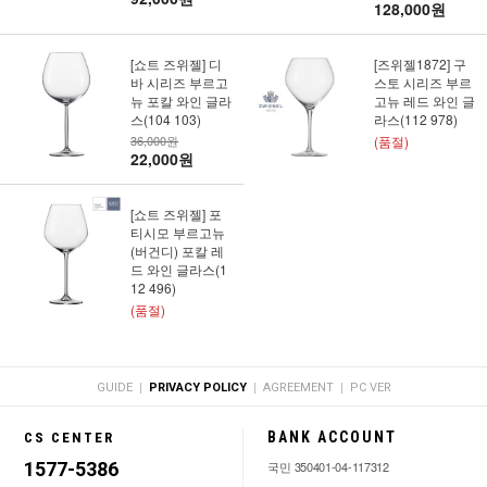
128,000원
[쇼트 즈위젤] 디
[즈위젤1872] 구
바 시리즈 부르고
스토 시리즈 부르
뉴 포칼 와인 글라
고뉴 레드 와인 글
스(104 103)
라스(112 978)
36,000원
(품절)
22,000원
[쇼트 즈위젤] 포
티시모 부르고뉴
(버건디) 포칼 레
드 와인 글라스(1
12 496)
(품절)
|
|
|
GUIDE
PRIVACY POLICY
AGREEMENT
PC VER
BANK ACCOUNT
CS CENTER
1577-5386
국민 350401-04-117312