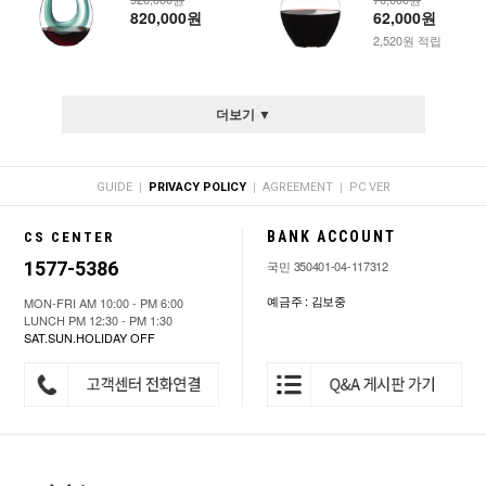
820,000원
62,000원
2,520원 적립
더보기 ▼
|
|
|
GUIDE
PRIVACY POLICY
AGREEMENT
PC VER
BANK ACCOUNT
CS CENTER
1577-5386
국민 350401-04-117312
예금주 : 김보중
MON-FRI AM 10:00 - PM 6:00
LUNCH PM 12:30 - PM 1:30
SAT.SUN.HOLIDAY OFF