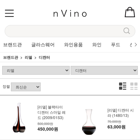
브랜드관
글라스웨어
와인용품
와인
푸드
선물
브랜드관
리델
디캔터
정렬
[리델] 블랙타이
[리델] 디캔터 시
디캔터 스마일 레
라 (1480/13)
드 (2009/01S3)
70,000원
500,000원
63,000원
450,000원