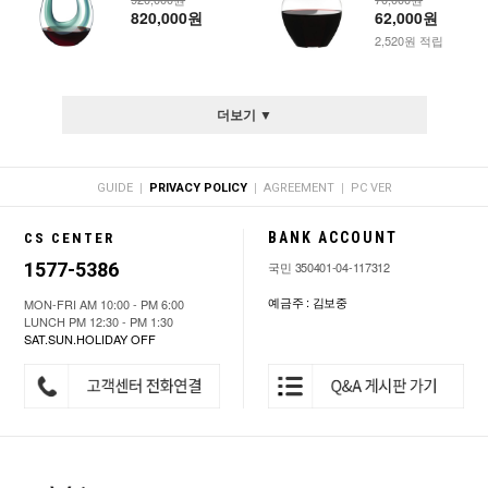
820,000원
62,000원
2,520원 적립
더보기 ▼
|
|
|
GUIDE
PRIVACY POLICY
AGREEMENT
PC VER
BANK ACCOUNT
CS CENTER
1577-5386
국민 350401-04-117312
예금주 : 김보중
MON-FRI AM 10:00 - PM 6:00
LUNCH PM 12:30 - PM 1:30
SAT.SUN.HOLIDAY OFF