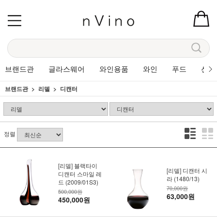
브랜드관
글라스웨어
와인용품
와인
푸드
선물
브랜드관
리델
디캔터
정렬
[리델] 블랙타이
[리델] 디캔터 시
디캔터 스마일 레
라 (1480/13)
드 (2009/01S3)
70,000원
500,000원
63,000원
450,000원