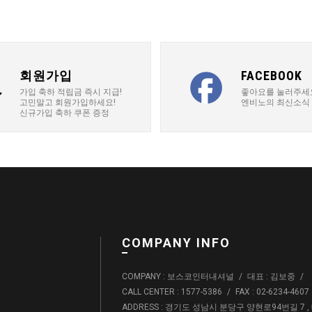
회원가입
FACEBOOK
가입 축하 적립금 즉시 지급!
좋아요를 눌러주세
고민말고 회원가입하세요!
엔비노의 최신소식
신규가입 축하 쿠폰 증정
COMPANY INFO
COMPANY : 보스코인터내셔널
/
대표 : 김보중
/
CALL CENTER : 1577-5386
/
FAX : 02-6234-4607
ADDRESS : 경기도 성남시 분당구 양현로94번길 7 