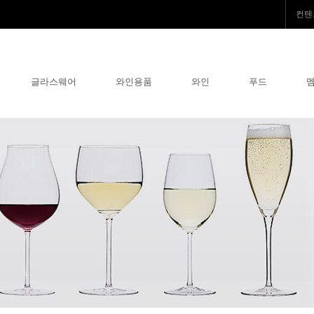
컨텐
글라스웨어
와인용품
와인
푸드