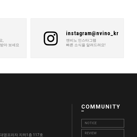
instagram@nvino_kr
요,
엔비노 인스타그램
 받아 보세요
빠른 소식을 알려드려요!
COMMUNITY
NOTICE
REVIEW
, 대명프라자 지하1층 117호