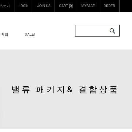
츠보기
LOGIN
JOIN US
CART [
0
]
MYPAGE
ORDER
멤버쉽
SALE!
밸류 패키지& 결합상품