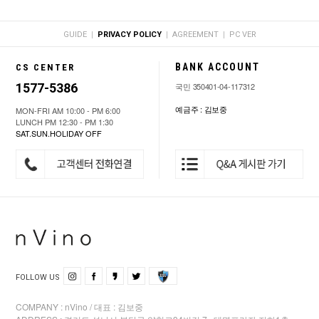
|
|
|
GUIDE
PRIVACY POLICY
AGREEMENT
PC VER
BANK ACCOUNT
CS CENTER
1577-5386
국민 350401-04-117312
예금주 : 김보중
MON-FRI AM 10:00 - PM 6:00
LUNCH PM 12:30 - PM 1:30
SAT.SUN.HOLIDAY OFF
FOLLOW US
COMPANY : nVino / 대표 : 김보중