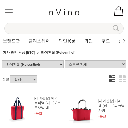
브랜드관
글라스웨어
와인용품
와인
푸드
선물
기타 와인 용품 [ETC]
라이젠탈 (Reisenthel)
정렬
[라이젠탈] 써모
[라이젠탈] 케리
쇼퍼백 (레드) / 보
백 (레드) / 피크닉
온보냉 백
가방
(품절)
(품절)