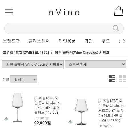
브랜드관
글라스웨어
와인용품
와인
푸드
선물
즈위젤 1872 [ZWIESEL 1872]
와인 클래식(Wine Classics) 시리즈
정렬
[즈위젤1872] 와
[즈위젤1872] 와
인 클래식 시리즈
인 클래식 시리즈
보르도 레드 와인
부르고뉴(피노 누
글라스(117 693)
아) 레드 와인 글
110,000원
라스(117 691)
92,000원
150,000원