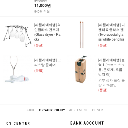
84,000원
11,000원
840원 적립
[라뜰리에뒤뱅] 와
[라뜰리에뒤뱅] 디
인글라스 건조대
캔터 & 글라스 펜
(Glass dryer - Ra
(Two special gla
ck)
ss white pencils)
(품절)
(품절)
[라뜰리에뒤뱅] 크
[라뜰리에뒤뱅] 블
리스탈 클리너
럭 1.(코르크 스크
류, 온도계, 흐름
(품절)
방지 링)
외부 상자 포장 불
량 70%할인
(품절)
|
|
|
GUIDE
PRIVACY POLICY
AGREEMENT
PC VER
BANK ACCOUNT
CS CENTER