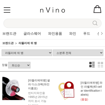
브랜드관
글라스웨어
와인용품
와인
푸드
선물
브랜드관
라뜰리에 뒤 뱅
정렬
[라뜰리에뒤뱅] 셀
[라뜰리에뒤뱅] 와
러 디스크팩(와인
인 라벨팩(40 cell
이름표)
ar identification l
빈티지와인용
abels)
1995년 2015년
(품절)
까지 표시 가능