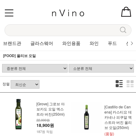
브랜드관
글라스웨어
와인용품
와인
푸드
선물
[FOOD] 올리브 오일
정렬
[Grove] 그로브 아
[Castillo de Can
보카도 오일 엑스
ena] 카스티요 데
트라 버진(250ml)
카네나 피쿠알 엑
22,000원
스트라 버진 올리
18,900원
브 오일(250ml)
187원 적립
(품절)