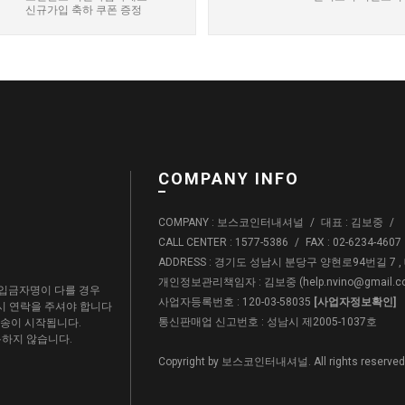
신규가입 축하 쿠폰 증정
COMPANY INFO
COMPANY : 보스코인터내셔널
/
대표 : 김보중
/
CALL CENTER : 1577-5386
/
FAX : 02-6234-4607
ADDRESS : 경기도 성남시 분당구 양현로94번길 7 
개인정보관리책임자 : 김보중 (
help.nvino@gmail.
입금자명이 다를 경우
사업자등록번호 : 120-03-58035
[사업자정보확인]
드시 연락을 주셔야 합니다
통신판매업 신고번호 : 성남시 제2005-1037호
배송이 시작됩니다.
용하지 않습니다.
Copyright by 보스코인터내셔널. All rights reserved