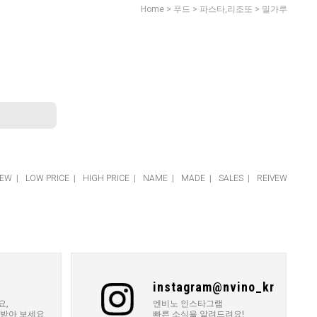
>
>
>
Home
푸드
파스타,리조또
밀가루
EW
|
LOW PRICE
|
HIGH PRICE
|
NAME
|
MADE
|
SALES
|
REIVEW
instagram@nvino_kr
요,
엔비노 인스타그램
 받아 보세요
빠른 소식을 알려드려요!