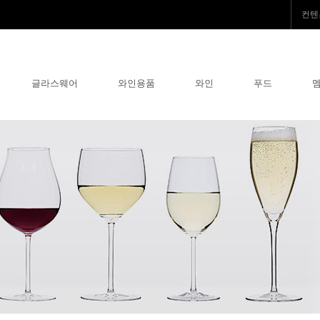
컨텐
글라스웨어
와인용품
와인
푸드