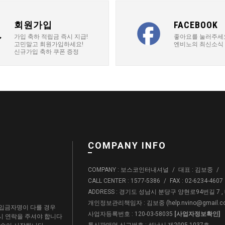
회원가입
FACEBOOK
가입 축하 적립금 즉시 지급!
좋아요를 눌러주세
고민말고 회원가입하세요!
엔비노의 최신소식
신규가입 축하 쿠폰 증정
COMPANY INFO
COMPANY : 보스코인터내셔널
/
대표 : 김보중
/
CALL CENTER : 1577-5386
/
FAX : 02-6234-4607
ADDRESS : 경기도 성남시 분당구 양현로94번길 7 
개인정보관리책임자 : 김보중 (
help.nvino@gmail.
입금자명이 다를 경우
사업자등록번호 : 120-03-58035
[사업자정보확인]
드시 연락을 주셔야 합니다