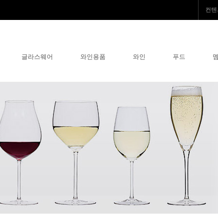
컨텐
글라스웨어
와인용품
와인
푸드