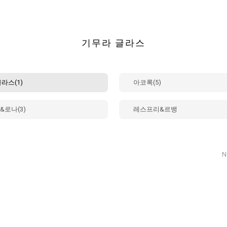
기무라 글라스
라스(1)
아코록(5)
로나(3)
레스프리&르뱅
N