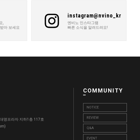
instagram@nvino_kr
요,
엔비노 인스타그램
 받아 보세요
빠른 소식을 알려드려요!
COMMUNITY
NOTICE
REVIEW
, 대명프라자 지하1층 117호
)
com
Q&A
EVENT