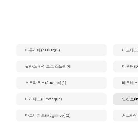
아틀리에(Atelier)(3)
비노테크(V
팔라스 하이드로 소믈리에
디캔터(Dec
스트라우스(Strauss)(2)
베로네스(V
비라테크(Birrateque)
인칸토(Inc
마그니피코(Magnifico)(2)
서브라임(S