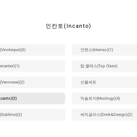
인칸토(Incanto)
inoteque)(3)
인텐소(Intenso)(1)
anter)(1)
탑 클래스(Top Class)
eronese)(2)
선물세트
anto)(3)
믹솔로지(Mixology)(4)
ublime)(2)
써믹글라스(Drink&Design)(2)