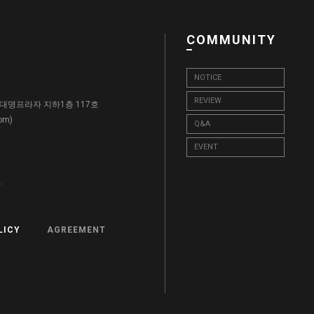
COMMUNITY
NOTICE
REVIEW
, 대명프라자 지하1층 117호
)
com
Q&A
EVENT
.
LICY
AGREEMENT