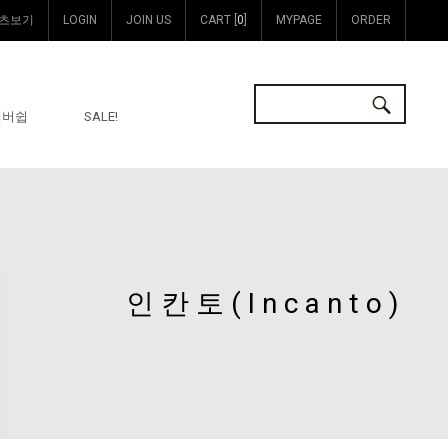
츠보기
LOGIN
JOIN US
CART [
0
]
MYPAGE
ORDER
멤버쉽
SALE!
인칸토(Incanto)