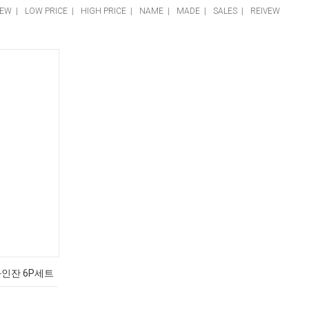
EW
|
LOW PRICE
|
HIGH PRICE
|
NAME
|
MADE
|
SALES
|
REIVEW
와인잔 6P세트