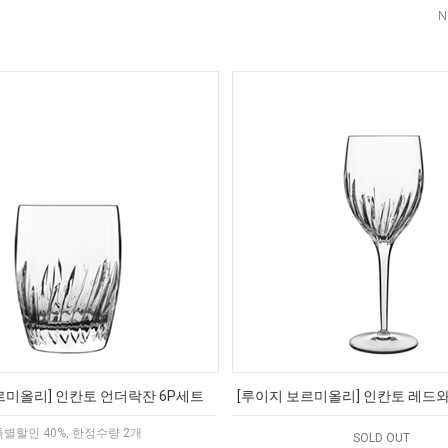
N
르미올리] 인칸토 언더락잔 6P세트
[루이지 보르미올리] 인칸토 레드
특별할인 40%, 한정수량 2개
SOLD OUT