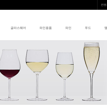
컨텐
글라스웨어
와인용품
와인
푸드