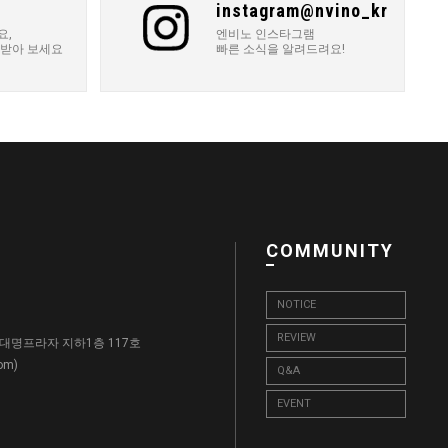
instagram@nvino_kr
요,
엔비노 인스타그램
 받아 보세요
빠른 소식을 알려드려요!
COMMUNITY
NOTICE
REVIEW
, 대명프라자 지하1층 117호
)
com
Q&A
EVENT