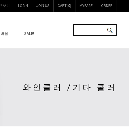
츠보기
LOGIN
JOIN US
CART [
0
]
MYPAGE
ORDER
멤버쉽
SALE!
와인쿨러 /기타 쿨러