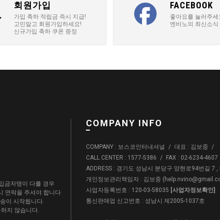
회원가입
FACEBOOK
가입 축하 적립금 즉시 지급!
좋아요를 눌러주세
고민말고 회원가입하세요!
엔비노의 최신소식
신규가입 축하 쿠폰 증정
COMPANY INFO
COMPANY : 보스코인터내셔널
/
대표 : 김보중
/
CALL CENTER : 1577-5386
/
FAX : 02-6234-4607
ADDRESS : 경기도 성남시 분당구 양현로94번길 7 
개인정보관리책임자 : 김보중 (
help.nvino@gmail.
입금자명이 다를 경우
사업자등록번호 : 120-03-58035
[사업자정보확인]
드시 연락을 주셔야 합니다
통신판매업 신고번호 : 성남시 제2005-1037호
배송이 시작됩니다.
용하지 않습니다.