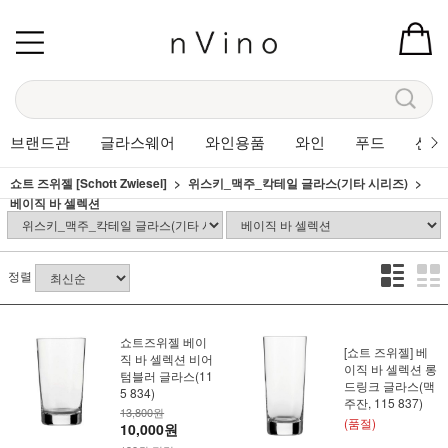
브랜드관
글라스웨어
와인용품
와인
푸드
선물
쇼트 즈위젤 [Schott Zwiesel]
위스키_맥주_칵테일 글라스(기타 시리즈)
베이직 바 셀렉션
정렬
쇼트즈위젤 베이
[쇼트 즈위젤] 베
직 바 셀렉션 비어
이직 바 셀렉션 롱
텀블러 글라스(11
드링크 글라스(맥
5 834)
주잔, 115 837)
13,800원
(품절)
10,000원