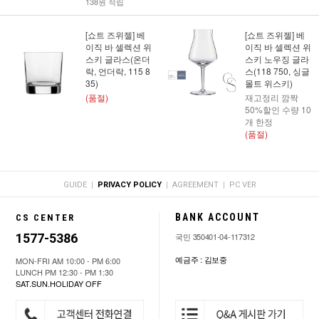
138원 적립
[쇼트 즈위젤] 베
[쇼트 즈위젤] 베
이직 바 셀렉션 위
이직 바 셀렉션 위
스키 글라스(온더
스키 노우징 글라
락, 언더락, 115 8
스(118 750, 싱글
35)
몰트 위스키)
(품절)
재고정리 깜짝
50%할인 수량 10
개 한정
(품절)
|
|
|
GUIDE
PRIVACY POLICY
AGREEMENT
PC VER
BANK ACCOUNT
CS CENTER
1577-5386
국민 350401-04-117312
예금주 : 김보중
MON-FRI AM 10:00 - PM 6:00
LUNCH PM 12:30 - PM 1:30
SAT.SUN.HOLIDAY OFF