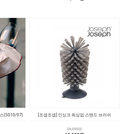
5010/07)
[조셉조셉] 인싱크 워싱업 스탠드 브러쉬
26,000원