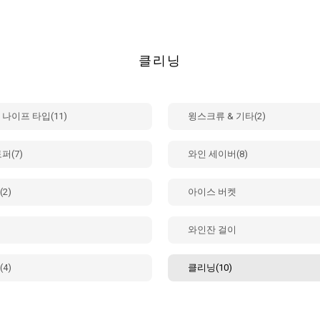
클리닝
나이프 타입(11)
윙스크류 & 기타(2)
퍼(7)
와인 세이버(8)
2)
아이스 버켓
와인잔 걸이
4)
클리닝(10)