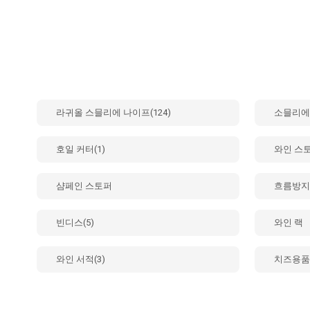
라귀올 스믈리에 나이프(124)
소믈리에 
호일 커터(1)
와인 스토
샴페인 스토퍼
흐름방지(
빈디스(5)
와인 랙
와인 서적(3)
치즈용품(