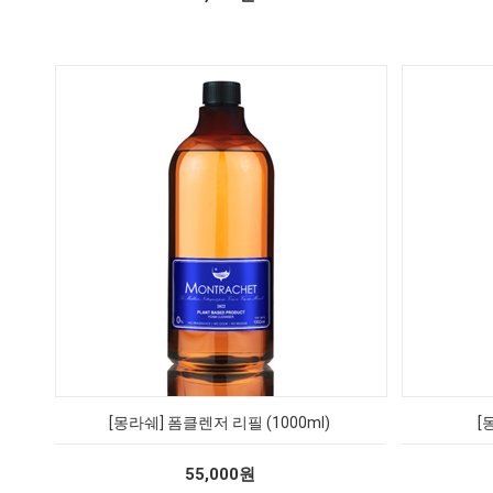
[몽라쉐] 폼클렌저 리필 (1000ml)
[
55,000원