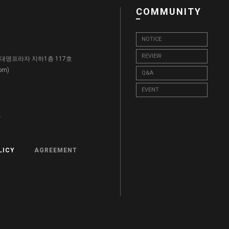
COMMUNITY
NOTICE
REVIEW
, 대명프라자 지하1층 117호
)
com
Q&A
EVENT
.
LICY
AGREEMENT