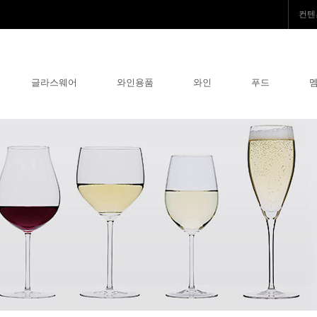
컨텐
글라스웨어
와인용품
와인
푸드