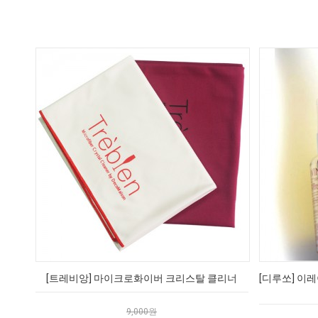
[트레비앙] 마이크로화이버 크리스탈 클리너
[디루쏘] 이레
9,000원