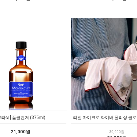
몽라쉐] 폼클렌저 (375ml)
리델 마이크로 화이버 폴리싱 클로스(
21,000원
30,000원