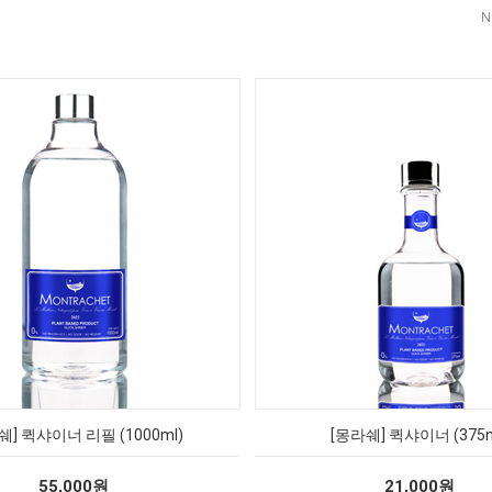
N
쉐] 퀵샤이너 리필 (1000ml)
[몽라쉐] 퀵샤이너 (375m
55,000원
21,000원