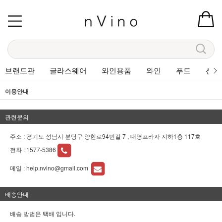
브랜드관
글라스웨어
와인용품
와인
푸드
선물
이용안내
관련문의
주소 : 경기도 성남시 분당구 양현로94번길 7 , 대명프라자 지하1층 117호
전화 :
1577-5386
메일 :
help.nvino@gmail.com
배송안내
배송 방법은 택배 입니다.