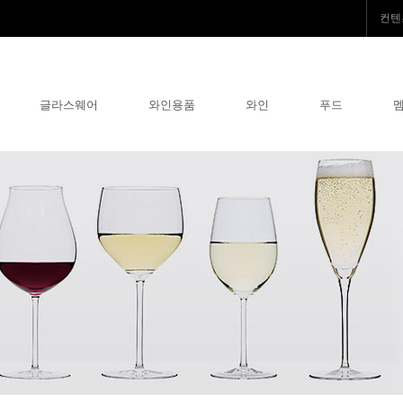
컨텐
글라스웨어
와인용품
와인
푸드