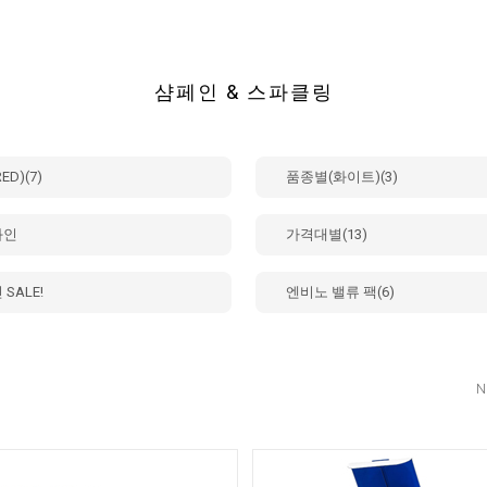
샴페인 & 스파클링
ED)(7)
품종별(화이트)(3)
와인
가격대별(13)
SALE!
엔비노 밸류 팩(6)
N