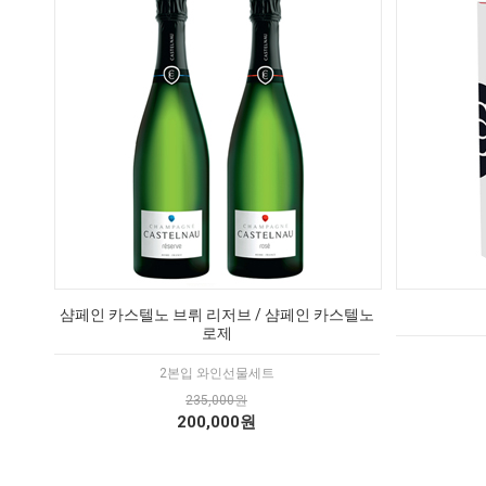
샴페인 카스텔노 브뤼 리저브 / 샴페인 카스텔노
로제
2본입 와인선물세트
235,000원
200,000원