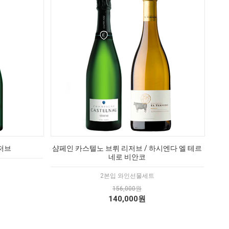
저브
샴페인 카스텔노 브뤼 리저브 / 하시엔다 엘 테르
네로 비안코
2본입 와인선물세트
156,000원
140,000원