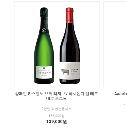
샴페인 카스텔노 브뤼 리저브 / 하시엔다 엘 테르
Castel
네로 토르노
카
2본입 와인선물세트
155,000원
139,000원