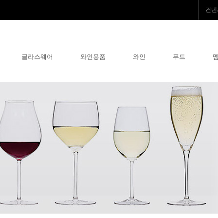
컨텐
글라스웨어
와인용품
와인
푸드