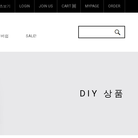
츠보기
LOGIN
JOIN US
CART [
0
]
MYPAGE
ORDER
멤버쉽
SALE!
DIY 상품