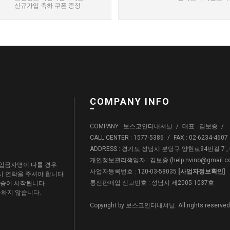
신규가입 축하 쿠폰 증정
COMPANY INFO
COMPANY : 보스코인터내셔널
/
대표 : 김보중
/
CALL CENTER : 1577-5386
/
FAX : 02-6234-4607
ADDRESS : 경기도 성남시 분당구 양현로94번길 7 
개인정보관리책임자 : 김보중 (
help.nvino@gmail.
입금자명이 다를 경우
사업자등록번호 : 120-03-58035
[사업자정보확인]
드시 연락을 주셔야 합니다
통신판매업 신고번호 : 성남시 제2005-1037호
배송이 시작됩니다.
용하지 않습니다.
Copyright by 보스코인터내셔널. All rights reserved