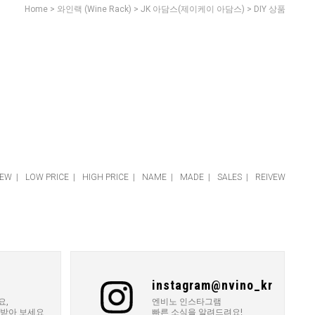
>
>
>
Home
와인랙 (Wine Rack)
JK 아담스(제이케이 아담스)
DIY 상품
EW
|
LOW PRICE
|
HIGH PRICE
|
NAME
|
MADE
|
SALES
|
REIVEW
instagram@nvino_kr
요,
엔비노 인스타그램
 받아 보세요
빠른 소식을 알려드려요!