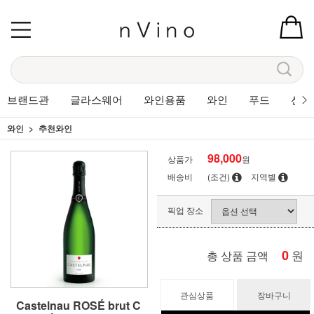
브랜드관
글라스웨어
와인용품
와인
푸드
선물
와인
추천와인
98,000
상품가
원
배송비
(조건)
지역별
픽업 장소
0
원
총 상품 금액
관심상품
장바구니
Castelnau ROSÉ brut C