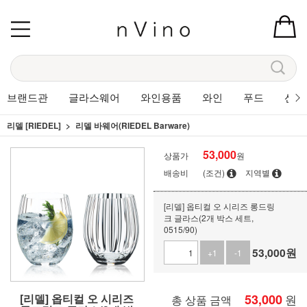
브랜드관
글라스웨어
와인용품
와인
푸드
선물
리델 [RIEDEL]
리델 바웨어(RIEDEL Barware)
53,000
상품가
원
배송비
(조건)
지역별
[리델] 옵티컬 오 시리즈 롱드링
크 글라스(2개 박스 세트,
0515/90)
53,000
원
+1
-1
[리델] 옵티컬 오 시리즈
53,000
원
총 상품 금액