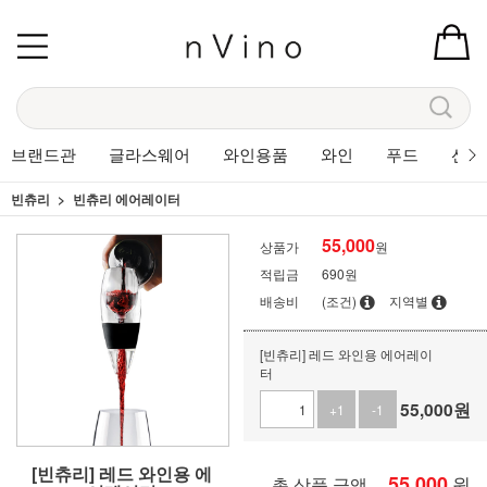
브랜드관
글라스웨어
와인용품
와인
푸드
선물
빈츄리
빈츄리 에어레이터
55,000
상품가
원
적립금
690원
배송비
(조건)
지역별
[빈츄리] 레드 와인용 에어레이
터
55,000
원
+1
-1
[빈츄리] 레드 와인용 에
55,000
원
총 상품 금액