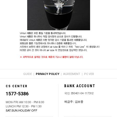
|
|
|
GUIDE
PRIVACY POLICY
AGREEMENT
PC VER
BANK ACCOUNT
CS CENTER
1577-5386
국민 350401-04-117312
예금주 : 김보중
MON-FRI AM 10:00 - PM 6:00
LUNCH PM 12:30 - PM 1:30
SAT.SUN.HOLIDAY OFF