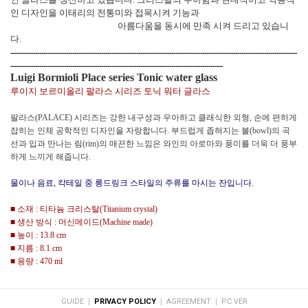
인 디자인을 이태리의 전통미와 접목시켜 기능과
아름다움을 동시에 만족 시켜 드리고 있습니
다.
-------------------------------------------------------------------------------------------------------------------------------------------
-------------------------------------------------------------------------------------------------------
Luigi Bormioli Place series Tonic water glass
루이지 보르미올리 팔라스 시리즈 토닉 워터 글라스
팔라스(PALACE) 시리즈는 강한 내구성과 우아하고 클래식한 외형, 손에 편하게
잡히는 인체 공학적인 디자인을 자랑합니다. 부드럽게 좁혀지는 볼(bowl)의 곡
선과 입과 만나는 림(rim)의 매끈한 느낌은 와인의 아로마와 풍미를 더욱 더 풍부
하게 느끼게 해줍니다.
물이나 음료, 칵테일 중 롱드링크 스타일의 주류를 마시는 잔입니다.
■ 소재 : 티타늄 크리스탈(Titanium crystal)
■ 생산 방식 : 머신메이드(Machine made)
■ 높이 : 13.8 cm
■ 지름 : 8.1 cm
■ 용량 : 470 ml
|
|
|
GUIDE
PRIVACY POLICY
AGREEMENT
PC VER