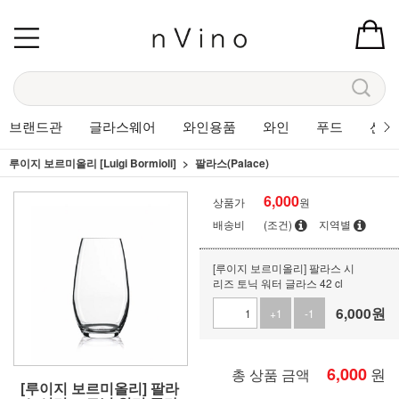
브랜드관
글라스웨어
와인용품
와인
푸드
선물
루이지 보르미올리 [Luigi Bormioli]
팔라스(Palace)
6,000
상품가
원
배송비
(조건)
지역별
[루이지 보르미올리] 팔라스 시
리즈 토닉 워터 글라스 42 cl
6,000
원
+1
-1
6,000
원
총 상품 금액
[루이지 보르미올리] 팔라