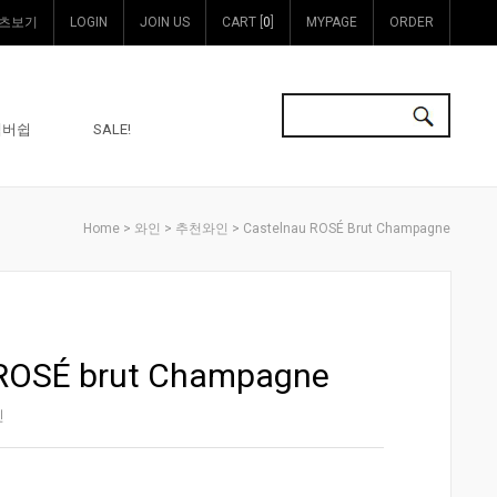
츠보기
LOGIN
JOIN US
CART [
0
]
MYPAGE
ORDER
멤버쉽
SALE!
>
>
> Castelnau ROSÉ Brut Champagne
Home
와인
추천와인
 ROSÉ brut Champagne
인