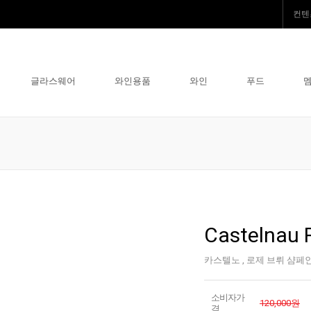
컨텐
글라스웨어
와인용품
와인
푸드
Castelnau
카스텔노 , 로제 브뤼 샴페
소비자가
120,000원
격