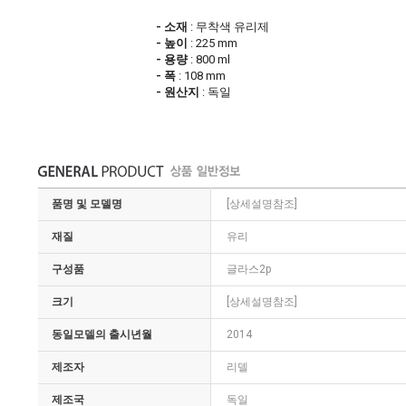
- 소재
: 무착색 유리제
- 높이
: 225 mm
- 용량
: 800 ml
- 폭
: 108 mm
- 원산지
: 독일
품명 및 모델명
[상세설명참조]
재질
유리
구성품
글라스2p
크기
[상세설명참조]
동일모델의 출시년월
2014
제조자
리델
제조국
독일