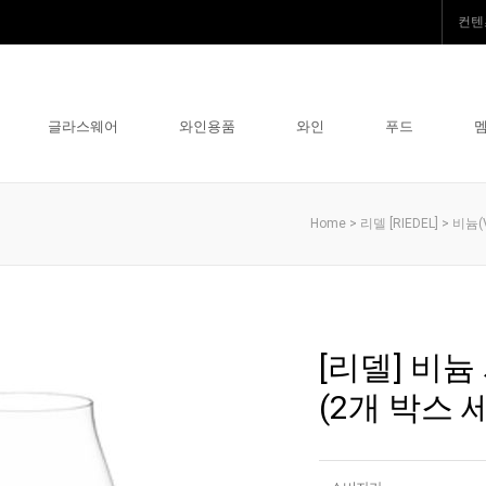
컨텐
글라스웨어
와인용품
와인
푸드
>
>
Home
리델 [RIEDEL]
비늄(
[리델] 비
(2개 박스 세