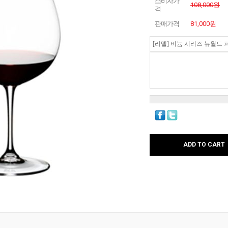
소비자가
108,000원
격
판매가격
81,000
원
[리델] 비늄 시리즈 뉴월드 피노
ADD TO CART