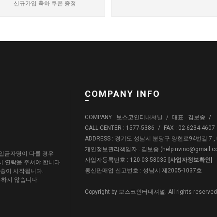
신규가입 축하 쿠폰 증정
COMPANY INFO
COMPANY : 보스코인터내셔널
/
대표 : 김보중
/
CALL CENTER : 1577-5386
/
FAX : 02-6234-4607
ADDRESS : 경기도 성남시 분당구 양현로94번길 7 
개인정보관리책임자 : 김보중 (
help.nvino@gmail.
입금자명이 다를 경우
사업자등록번호 : 120-03-58035
[사업자정보확인]
드시 연락을 주셔야 합니다
통신판매업 신고번호 : 성남시 제2005-1037호
배송이 시작됩니다.
용하지 않습니다.
Copyright by 보스코인터내셔널. All rights reserved