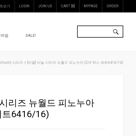
츠보기
LOGIN
JOIN US
CART [
0
]
MYPAGE
ORDER
멤버쉽
SALE!
> [리델] 비늄 시리즈 뉴월드 피노누아 (2개 박스 세트6416/16)
Vinum) 시리즈
늄 시리즈 뉴월드 피노누아
트6416/16)